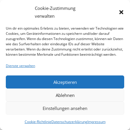
ist Art. 6 Abs. 1 lit. f DSGVO.
Cookie-Zustimmung
8.3 Zweck der Datenverarbeitung
verwalten
Die Verarbeitung der personenbezogenen Daten
Um dir ein optimales Erlebnis zu bieten, verwenden wir Technologien wie
Cookies, um Geräteinformationen zu speichern und/oder darauf
der Nutzer*innen ermöglicht uns eine Analyse des
zuzugreifen. Wenn du diesen Technologien zustimmst, können wir Daten
Surfverhaltens. Wir sind in durch die Auswertung
wie das Surfverhalten oder eindeutige IDs auf dieser Website
verarbeiten. Wenn du deine Zustimmung nicht erteilst oder zurückziehst,
der gewonnen Daten in der Lage, Informationen
können bestimmte Merkmale und Funktionen beeinträchtigt werden.
über die Nutzung der einzelnen Komponenten
Dienste verwalten
unserer Webseite zusammenzustellen. Dies hilft
uns dabei unsere Webseite und deren
Nutzerfreundlichkeit stetig zu verbessern. In diesen
Akzeptieren
Zwecken liegt auch unser berechtigtes Interesse in
Ablehnen
der Verarbeitung der Daten nach Art. 6 Abs. 1 lit. f
DSGVO. Durch die Anonymisierung der IP-Adresse
Einstellungen ansehen
wird dem Interesse der Nutzenden an deren Schutz
personenbezogener Daten hinreichend Rechnung
Cookie-Richtlinie
Datenschutzerklärung
Impressum
getragen.