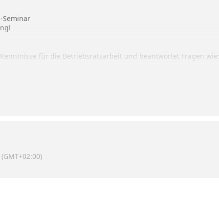
n-Seminar
ung!
Kenntnisse für die Betriebsratsarbeit und beantwortet Fragen wie
sräte?
stützung?
lung?
(GMT+02:00)
verfassungsgesetzes, die Beteiligungsrechte des Betriebsrats und
schäftigten, mit der Gewerkschaft und dem Arbeitgeber.
en Formalien der Betriebsratsarbeit, die einen reibungslosen Abl
erfahren Sie alles Wissenswerte rund um Ihre Pflichten und Rechte.
 durchsetzen.